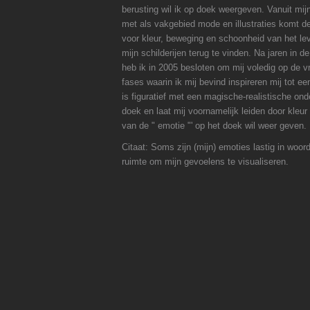
berusting wil ik op doek weergeven. Vanuit mi
met als vakgebied mode en illustraties komt de
voor kleur, beweging en schoonheid van het leve
mijn schilderijen terug te vinden. Na jaren in
heb ik in 2005 besloten om mij voledig op de vr
fases waarin ik mij bevind inspireren mij tot e
is figuratief met een magische-realistische ond
doek en laat mij voornamelijk leiden door kle
van de " emotie "' op het doek wil weer geven.
Citaat: Soms zijn (mijn) emoties lastig in woor
ruimte om mijn gevoelens te visualiseren.