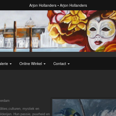
Arjon Hollanders
Arjon Hollanders
lerie
Online Winkel
Contact
terdam
ties,culturen, mystiek en
ilderijen. Hun passie, puurheid en