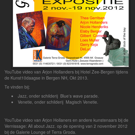
YouTube video van Arjon Hollanders bij Hotel Zee-Bergen tijdens
de Kunst10daagse in Bergen NH, Okt 2013.
Te vinden bij:
Jazz, onder schilderij Blue's wave parade.
Venetie, onder schilderij Magisch Venetie.
YouTube video van Arjon Hollaners en andere kunstenaars bij de
Vernissage: All about Jazz. op de opening van 2 november 2012
bij de Galerie Lounge of Terra Groda.