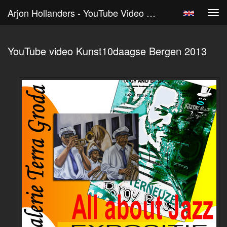
Arjon Hollanders - YouTube Video Kunst10daagse Bergen 2013
Tog
navi
YouTube video Kunst10daagse Bergen 2013