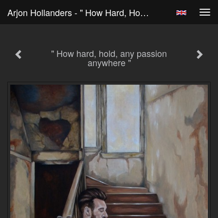
Arjon Hollanders - " How Hard, Hold, Any Passion Anywhere "
Tog
navi
" How hard, hold, any passion
anywhere "