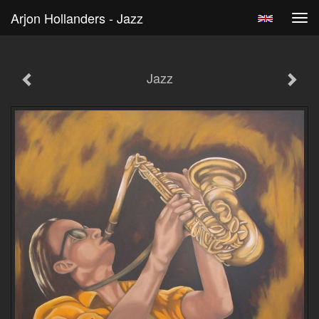
Arjon Hollanders - Jazz
Tog
navi
Jazz