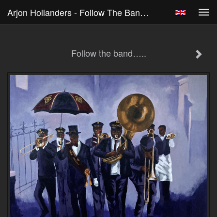
Arjon Hollanders - Follow The Band…..
Tog
navi
Follow the band…..