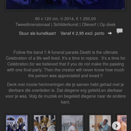
90 x 120 cm, © 2014, € 1 250,00
Tweedimensionaal | Schilderkunst | Olieverf | Op doek
Stuur als kunstkaart
Vanaf € 2,95 excl. porto
Follow the band !! A funeral parade.Death is the ultimate
Celebration of a life well lived. It's a time to rejoice. It's a time for
Celebration,for we believed that if you do not make the passing
with one final party. Then the creator will never know how much
the person was appreciated and loved !!
Denk met mooie herinneringen die je samen hebt gehad met je
dierbare die overleden is. Dat diegene erg geliefd,en dierbaar
voor je was. Volg de muziek en begeleid diegene naar de andere
kant.